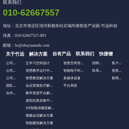
联系我们
010-62667557
地址：北京市海淀区清河新都东站京城尚德智造产业园-竹远科创
传真：010-62667557-803
邮箱：hr@zhuyuanedu.com
自有产品
联系我们
快捷键
关于竹远
解决方案
公司介绍
智慧空间管理系统
招聘英才
客户案例
泛学习空间设计
公司文化
智慧教学运行中心解决方案
智能电子时钟
联系我们
资质荣誉
公司历程
新闻资讯
智慧教室解决方案
多媒体设备
团队风采
会议室报告厅解决方案
平台系统
合作客户
教学资源平台解决方案
虚拟仿真实验中心解决方案
XR智能演播室解决方案
视频会议解决方案
智能建筑解决方案