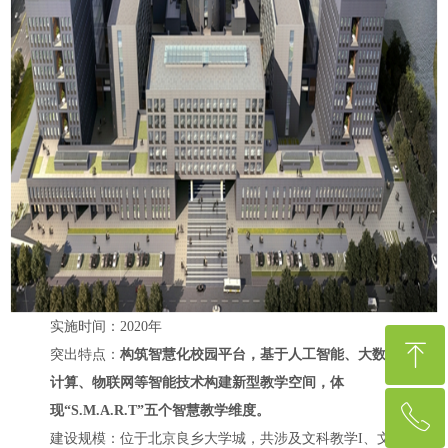
实施时间：2020年
ꁸ
突出特点：
构筑智慧化校园平台，基于人工智能、大数据、云
计算、物联网等智能技术构建新型教学空间，体
现“S.M.A.R.T”五个智慧教学维度。
ꂅ
回到顶部
建设规模：位于北京良乡大学城，共涉及文科教学I、文科教学