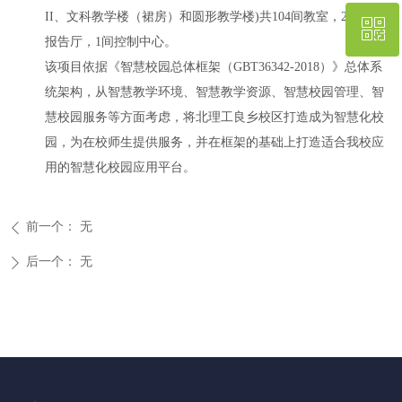
II、文科教学楼（裙房）和圆形教学楼)共104间教室，2间圆型
ꀥ
010-62667577
报告厅，1间控制中心。
该项目依据《智慧校园总体框架（GBT36342-2018）》总体系
微信二维码
统架构，从智慧教学环境、智慧教学资源、智慧校园管理、智
慧校园服务等方面考虑，将北理工良乡校区打造成为智慧化校
园，为在校师生提供服务，并在框架的基础上打造适合我校应
用的智慧化校园应用平台。
前一个：
无
ꄴ
后一个：
无
ꄲ